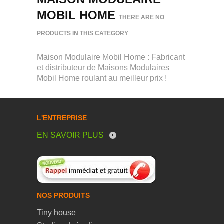
MOBIL HOME
THERE ARE NO
PRODUCTS IN THIS CATEGORY
Maison Modulaire Mobil Home : Fabricant
et distributeur de Maisons Modulaires
Mobil Home roulant au meilleur prix !
L'ENTREPRISE
EN SAVOIR PLUS
NOS PRODUITS
Tiny house