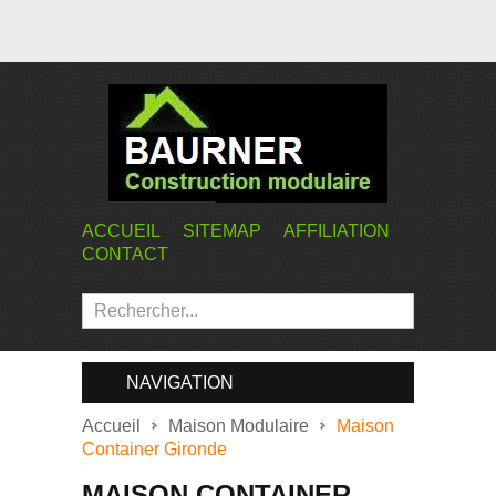
ACCUEIL
SITEMAP
AFFILIATION
CONTACT
NAVIGATION
Accueil
Maison Modulaire
Maison
Container Gironde
MAISON CONTAINER