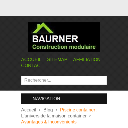
ACCUEIL
SITEMAP
AFFILIATION
CONTACT
NAVIGATION
Accueil
Blog
Piscine container :
L'univers de la maison container
Avantages & Inconvénients