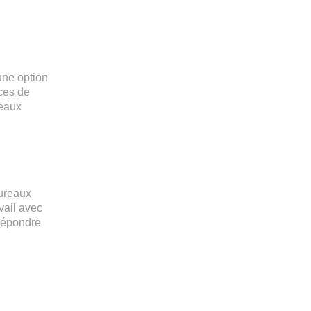
une option
aces de
reaux
bureaux
vail avec
répondre