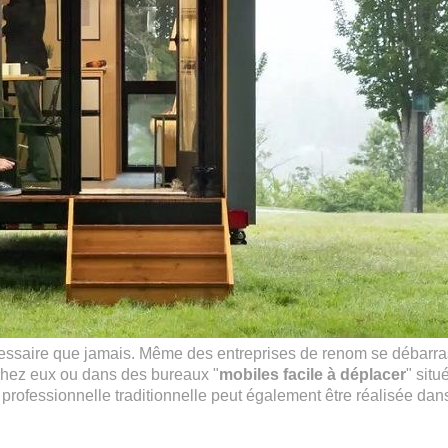
nécessaire que jamais. Même des entreprises de renom se débarr
chez eux ou dans des bureaux "
mobiles facile à déplacer
" situ
e professionnelle traditionnelle peut également être réalisée dan