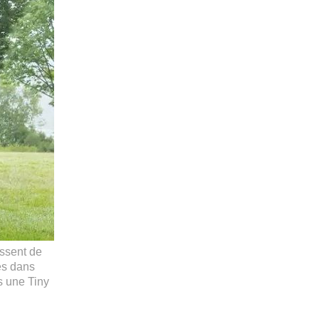
assent de
és dans
s une Tiny