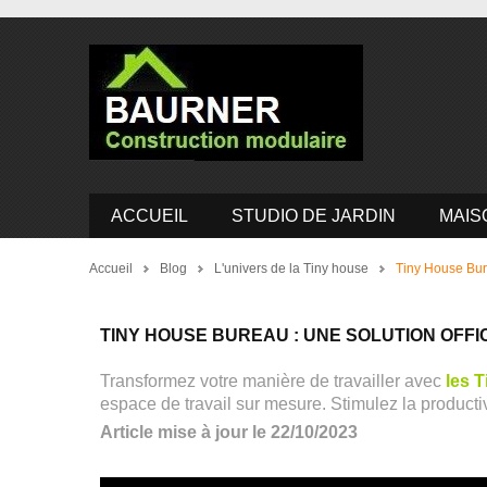
ACCUEIL
STUDIO DE JARDIN
MAIS
Accueil
Blog
L'univers de la Tiny house
Tiny House Bure
TINY HOUSE BUREAU : UNE SOLUTION OFFI
Transformez votre manière de travailler avec
les 
espace de travail sur mesure. Stimulez la product
Article
mise à jour le 22/10/2023