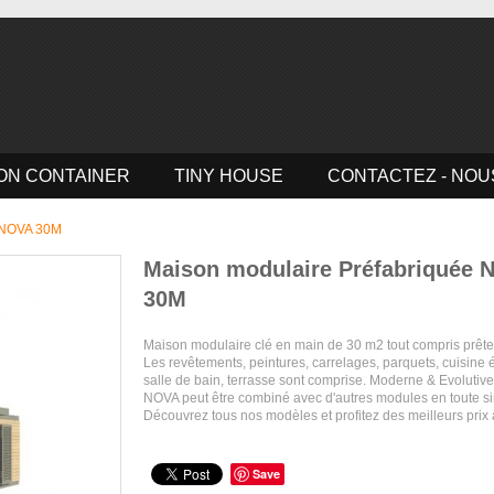
ON CONTAINER
TINY HOUSE
CONTACTEZ - NOU
e NOVA 30M
Maison modulaire Préfabriquée
30M
Maison modulaire clé en main de 30 m2 tout compris prête 
Les revêtements, peintures, carrelages, parquets, cuisine 
salle de bain, terrasse sont comprise. Moderne & Evoluti
NOVA peut être combiné avec d'autres modules en toute sim
Découvrez tous nos modèles et profitez des meilleurs prix
Save