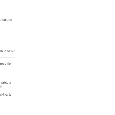
Maison modulaire moderne
NOVA 42
DISPONIBLE
mobile
Maison modulaire ossature
bois acier NOVA 30
DISPONIBLE
rête à
Maison modulaire clé en
main NOVA 52
DISPONIBLE