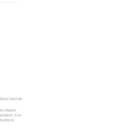
ations haut de
ues étapes
antation. Ces
tructions