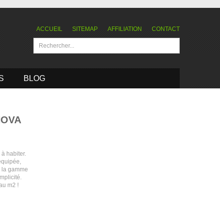
ACCUEIL
SITEMAP
AFFILIATION
CONTACT
S
BLOG
 NOVA
à habiter.
équipée,
ve la gamme
plicité.
 au m2 !