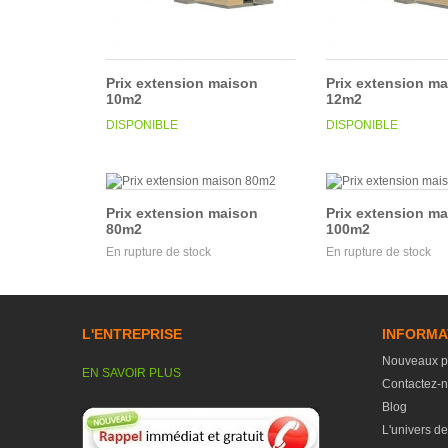
Prix extension maison
Prix extension m
10m2
12m2
DISPONIBLE
DISPONIBLE
Prix extension maison
Prix extension m
80m2
100m2
En rupture de stock
En rupture de stock
L'ENTREPRISE
INFORMA
Nouveaux p
EN SAVOIR PLUS
Contactez-
Blog
L'univers de