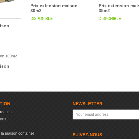
Prix extension maison
Prix extension ma
30m2
35m2
DISPONIBLE
DISPONIBLE
aison
aison
TION
NEWSLETTER
roduits
nous
 la maison container
SUIVEZ-NOUS