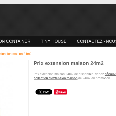
ON CONTAINER
TINY HOUSE
CONTACTEZ - NOU
extension maison 24m2
Prix extension maison 24m2
Prix extension maison 24m2 de disponible. Venez
découvr
collection d'extension maison
de 24m2 en promotion.
Save