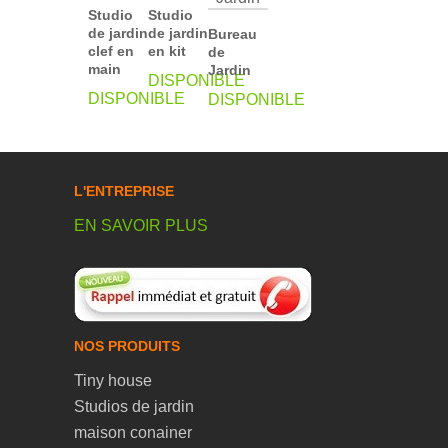
Studio
Studio
de jardin
de jardin
Bureau
clef en
en kit
de
main
Jardin
DISPONIBLE
DISPONIBLE
DISPONIBLE
L'ENTREPRISE
EN SAVOIR PLUS
NOS PRODUITS
Tiny house
Studios de jardin
maison conainer